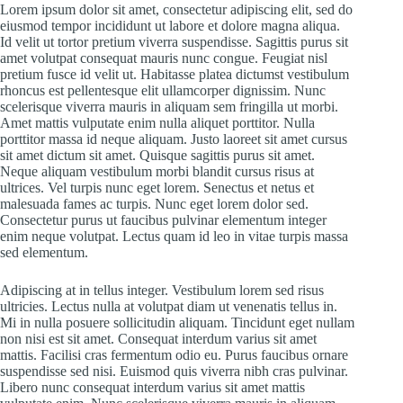
Lorem ipsum dolor sit amet, consectetur adipiscing elit, sed do
eiusmod tempor incididunt ut labore et dolore magna aliqua.
Id velit ut tortor pretium viverra suspendisse. Sagittis purus sit
amet volutpat consequat mauris nunc congue. Feugiat nisl
pretium fusce id velit ut. Habitasse platea dictumst vestibulum
rhoncus est pellentesque elit ullamcorper dignissim. Nunc
scelerisque viverra mauris in aliquam sem fringilla ut morbi.
Amet mattis vulputate enim nulla aliquet porttitor. Nulla
porttitor massa id neque aliquam. Justo laoreet sit amet cursus
sit amet dictum sit amet. Quisque sagittis purus sit amet.
Neque aliquam vestibulum morbi blandit cursus risus at
ultrices. Vel turpis nunc eget lorem. Senectus et netus et
malesuada fames ac turpis. Nunc eget lorem dolor sed.
Consectetur purus ut faucibus pulvinar elementum integer
enim neque volutpat. Lectus quam id leo in vitae turpis massa
sed elementum.
Adipiscing at in tellus integer. Vestibulum lorem sed risus
ultricies. Lectus nulla at volutpat diam ut venenatis tellus in.
Mi in nulla posuere sollicitudin aliquam. Tincidunt eget nullam
non nisi est sit amet. Consequat interdum varius sit amet
mattis. Facilisi cras fermentum odio eu. Purus faucibus ornare
suspendisse sed nisi. Euismod quis viverra nibh cras pulvinar.
Libero nunc consequat interdum varius sit amet mattis