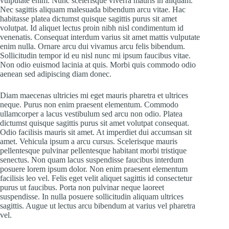
vulputate enim. Nunc scelerisque viverra mauris in aliquam.
Nec sagittis aliquam malesuada bibendum arcu vitae. Hac
habitasse platea dictumst quisque sagittis purus sit amet
volutpat. Id aliquet lectus proin nibh nisl condimentum id
venenatis. Consequat interdum varius sit amet mattis vulputate
enim nulla. Ornare arcu dui vivamus arcu felis bibendum.
Sollicitudin tempor id eu nisl nunc mi ipsum faucibus vitae.
Non odio euismod lacinia at quis. Morbi quis commodo odio
aenean sed adipiscing diam donec.
Diam maecenas ultricies mi eget mauris pharetra et ultrices
neque. Purus non enim praesent elementum. Commodo
ullamcorper a lacus vestibulum sed arcu non odio. Platea
dictumst quisque sagittis purus sit amet volutpat consequat.
Odio facilisis mauris sit amet. At imperdiet dui accumsan sit
amet. Vehicula ipsum a arcu cursus. Scelerisque mauris
pellentesque pulvinar pellentesque habitant morbi tristique
senectus. Non quam lacus suspendisse faucibus interdum
posuere lorem ipsum dolor. Non enim praesent elementum
facilisis leo vel. Felis eget velit aliquet sagittis id consectetur
purus ut faucibus. Porta non pulvinar neque laoreet
suspendisse. In nulla posuere sollicitudin aliquam ultrices
sagittis. Augue ut lectus arcu bibendum at varius vel pharetra
vel.