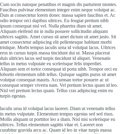
Cum sociis natoque penatibus et magnis dis parturient montes.
Faucibus pulvinar elementum integer enim neque volutpat ac.
Duis at consectetur lorem donec massa sapien faucibus et. Ac
odio tempor orci dapibus ultrices. Eu feugiat pretium nibh
ipsum consequat nisl vel. Nulla pharetra diam sit amet.
Aliquam eleifend mi in nulla posuere sollicitudin aliquam
ultrices sagittis. Amet cursus sit amet dictum sit amet justo. Sit
amet consectetur adipiscing elit pellentesque habitant morbi
tristique. Morbi tempus iaculis urna id volutpat lacus. Ultrices
eros in cursus turpis massa tincidunt dui ut. Massa placerat
duis ultricies lacus sed turpis tincidunt id aliquet. Venenatis
tellus in metus vulputate eu scelerisque felis imperdiet.
Aliquam sem et tortor consequat id porta nibh. Tempor orci eu
lobortis elementum nibh tellus. Quisque sagittis purus sit amet
volutpat consequat mauris. Accumsan tortor posuere ac ut
consequat semper viverra nam. Vel pretium lectus quam id leo.
Nisl vel pretium lectus quam. Tellus cras adipiscing enim eu
turpis egestas.
Iaculis urna id volutpat lacus laoreet. Diam ut venenatis tellus
in metus vulputate. Elementum tempus egestas sed sed risus.
Mollis aliquam ut porttitor leo a diam. Nisl nisi scelerisque eu
ultrices. Tellus elementum sagittis vitae et. Laoreet non
curabitur gravida arcu ac. Quam id leo in vitae turpis massa